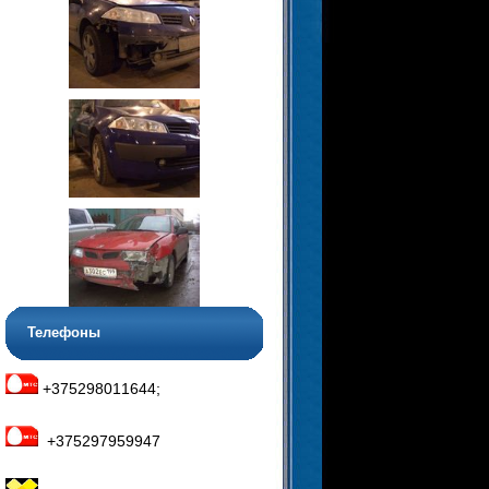
Телефоны
+375298011644;
+375297959947