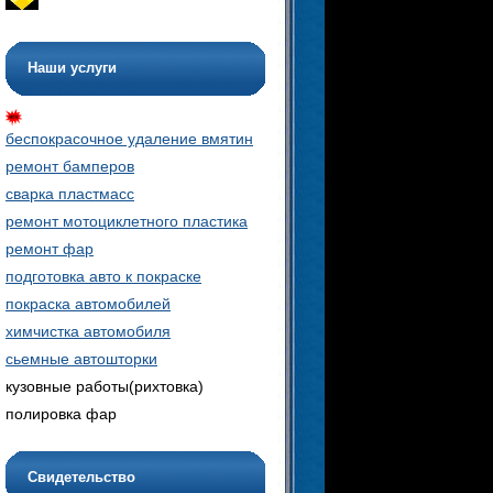
Наши услуги
беспокрасочное удаление вмятин
ремонт бамперов
сварка пластмасс
ремонт мотоциклетного пластика
ремонт фар
подготовка авто к покраске
покраска автомобилей
химчистка автомобиля
сьемные автошторки
кузовные работы(рихтовка)
полировка фар
Свидетельство