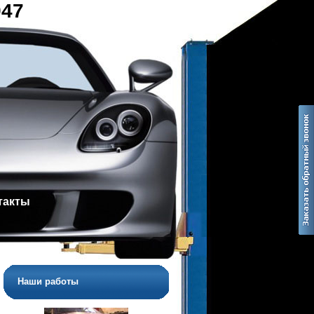
947
такты
Наши работы