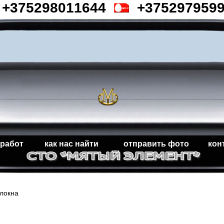
+375298011644
+375297959
 работ
как нас найти
отправить фото
кон
локна