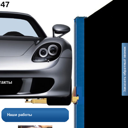
947
такты
Наши работы