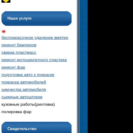
Наши услуги
беспокрасочное удаление вмятин
ремонт бамперов
сварка пластмасс
ремонт мотоциклетного пластика
ремонт фар
подготовка авто к покраске
покраска автомобилей
химчистка автомобиля
сьемные автошторки
кузовные работы(рихтовка)
полировка фар
Свидетельство