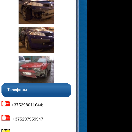
Телефоны
+375298011644;
+375297959947